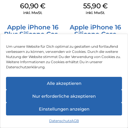
MagSafe Stone
Case MagSafe
60,90
€
55,90
€
Gray
Stone Gray
inkl. MwSt.
inkl. MwSt.
Apple iPhone 16
Apple iPhone 16
Plus Silicone Case
Silicone Case
MagSafe Plum
MagSafe Lake
39,90
€
54,90
€
Green
Um unsere Website für Dich optimal zu gestalten und fortlaufend
inkl. MwSt.
inkl. MwSt.
verbessern zu können, verwenden wir Cookies. Durch die weitere
Nutzung der Website stimmst Du der Verwendung von Cookies zu.
Weitere Informationen zu Cookies erhältst Du in unserer
Apple iPhone 16
Apple iPhone 16
Datenschutzerklärung.
Silicone Case
Pro Clear Case
MagSafe Fuchsia
MagSafe
31,90
€
36,90
€
Alle akzeptieren
Transparent
inkl. MwSt.
inkl. MwSt.
Nur erforderliche akzeptieren
Apple Pencil USB-
Apple Silikon Case
C Weiß
mit MagSafe
Einstellungen anzeigen
iPhone 14 Pro
91,90
€
57,90
€
(PRODUCT)RED
Datenschutz
AGB
inkl. MwSt.
inkl. MwSt.