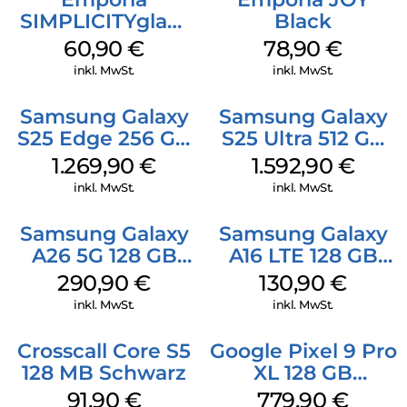
SIMPLICITYglam
Black
Schwarz
60,90
€
78,90
€
inkl. MwSt.
inkl. MwSt.
Samsung Galaxy
Samsung Galaxy
S25 Edge 256 GB
S25 Ultra 512 GB
Titanium Silver
Titanium
1.269,90
€
1.592,90
€
Whitesilver
inkl. MwSt.
inkl. MwSt.
Samsung Galaxy
Samsung Galaxy
A26 5G 128 GB
A16 LTE 128 GB
White
Black
290,90
€
130,90
€
inkl. MwSt.
inkl. MwSt.
Crosscall Core S5
Google Pixel 9 Pro
128 MB Schwarz
XL 128 GB
Obsidian
91,90
€
779,90
€