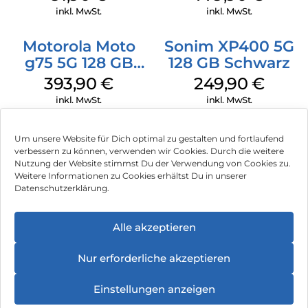
inkl. MwSt.
inkl. MwSt.
Motorola Moto
Sonim XP400 5G
g75 5G 128 GB
128 GB Schwarz
Charcoal Gray
393,90
€
249,90
€
inkl. MwSt.
inkl. MwSt.
Um unsere Website für Dich optimal zu gestalten und fortlaufend
verbessern zu können, verwenden wir Cookies. Durch die weitere
Nutzung der Website stimmst Du der Verwendung von Cookies zu.
Impressum
Weitere Informationen zu Cookies erhältst Du in unserer
Datenschutzerklärung.
AGB
Datenschutz
Alle akzeptieren
Vertrag widerrufen
Nur erforderliche akzeptieren
Hinweis zur Batterieentsorgung
Einstellungen anzeigen
Newsletter