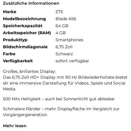
Zusätzliche Informationen
Marke
ZTE
Modellbezeichnung
Blade A56
Speicherkapazität
64 GB
Arbeitsspeicher (RAM)
4 GB
Produkttyp
Smartphones
Bildschirmdiagonale
6,75 Zoll
Farbe
Schwarz
Verfügbarkeit
sofort verfügbar
Großes, brillantes Display:
Das 6,75 Zoll HD+ Display mit 90 Hz Bildwiederholrate bietet
dir eine immersive Darstellung für Videos, Spiele und Social
Media.
500 Nits Helligkeit – auch bei Sonnenlicht gut ablesbar
Schmalere Ränder – mehr Displayfläche im Vergleich zur
Vorgängergeneration
Flüssige und klare Darstellung für Entertainment und Alltag
Mehr lesen