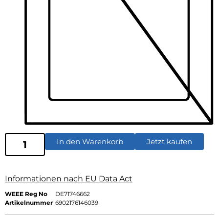
In den Warenkorb
Jetzt kaufen
Informationen nach EU Data Act
WEEE Reg No
DE71746662
Artikelnummer
6902176146039