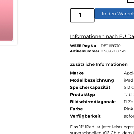
In den Waren
Informationen nach EU Da
WEEE Reg No
DE11169330
Artikelnummer
0195950107319
Zusätzliche Informationen
Marke
Appl
Modellbezeichnung
iPad 
Speicherkapazität
512 
Produkttyp
Tabl
Bildschirmdiagonale
11 Zo
Farbe
Pink
Verfügbarkeit
sofo
Das 11″ iPad ist jetzt leistungs
superschnellen A16 Chip, dem L