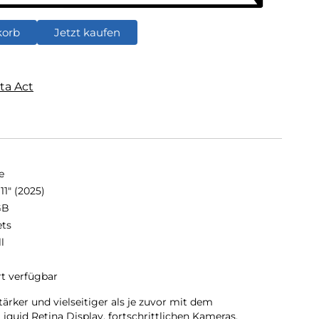
korb
Jetzt kaufen
ta Act
e
11" (2025)
GB
ets
ll
rt verfügbar
stärker und vielseitiger als je zuvor mit dem
iquid Retina Display, fortschrittlichen Kameras,