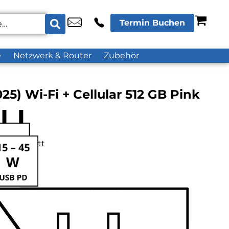
Termin Buchen
e
Netzwerk & Router
Zubehör
025) Wi-Fi + Cellular 512 GB Pink
datenblatt