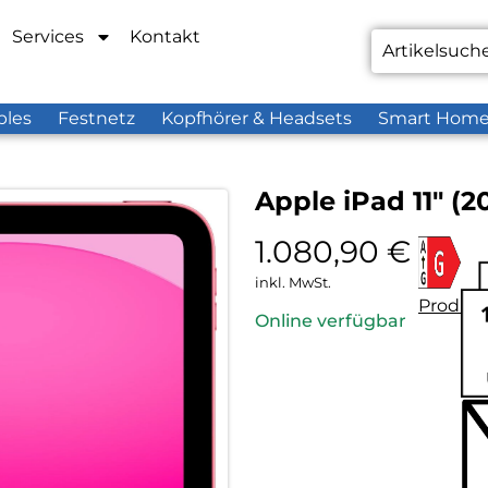
Services
Kontakt
bles
Festnetz
Kopfhörer & Headsets
Smart Hom
Apple iPad 11″ (2
1.080,90
€
inkl. MwSt.
Produkt
Online verfügbar