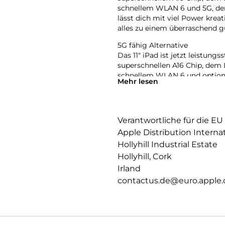
schnellem WLAN 6 und 5G, dem
lässt dich mit viel Power krea
alles zu einem überraschend g
5G fähig Alternative
Das 11″ iPad ist jetzt leistungs
superschnellen A16 Chip, dem L
schnellem WLAN 6 und optiona
Mehr lesen
Farben. Es lässt dich mit viel 
und das alles zu einem überra
Nicht-5G und nur WLAN Altern
Verantwortliche für die EU
Das 11″ iPad ist jetzt leistungs
Apple Distribution Interna
superschnellen A16 Chip, dem L
schnellem WLAN 6, dem USB-C A
Hollyhill Industrial Estate
mit viel Power kreativ sein, in
Hollyhill, Cork
einem überraschend günstigen
Irland
11 LIQUID RETINA DISPLAY – Da
contactus.de@euro.apple
Filme anzusehen oder dein näc
Display an die Farbtemperatur
PERFORMANCE UND SPEICHERPLA