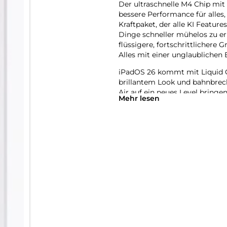
Der ultra­schnelle M4 Chip m
bessere Per­for­mance für alles
Kraft­paket, der alle KI Featur
Dinge schneller mühelos zu erl
flüssigere, fort­schritt­lichere
Alles mit einer unglaub­lichen E
iPadOS 26 kommt mit Liquid G
brillantem Look und bahn­brec
Air auf ein neues Level bringen.
Mehr lesen
mehr Möglich­keiten und Flexib
anspruchs­volle Games spielen 
natürlich per Touch.
Das iPad Air wurde für Apple In
System. Es hilft dir dabei, di
Revolutionärer Daten­schutz gi
greifen kann − auch nicht Appl
Mit Apple Intelligence kannst 
Verwandle mit dem Feature Bil
erstelle mit Image Playground 
bungen, Ideen oder sogar Per­