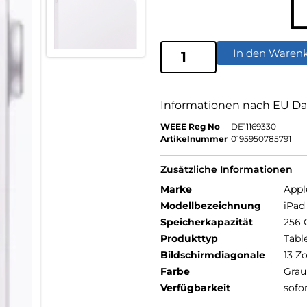
In den Waren
Informationen nach EU Da
WEEE Reg No
DE11169330
Artikelnummer
0195950785791
Zusätzliche Informationen
Marke
Appl
Modellbezeichnung
iPad 
Speicherkapazität
256 
Produkttyp
Tabl
Bildschirmdiagonale
13 Zo
Farbe
Grau
Verfügbarkeit
sofo