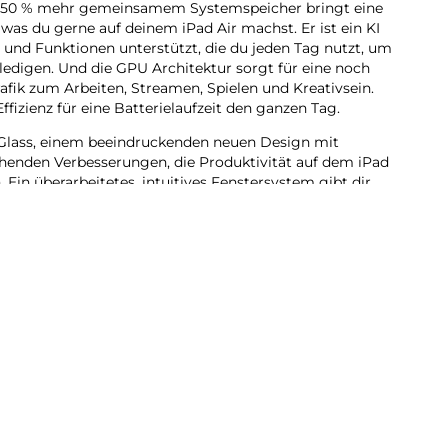
it 50 % mehr gemein­samem Systemspeicher bringt eine
, was du gerne auf deinem iPad Air machst. Er ist ein KI
es und Funk­tionen unter­stützt, die du jeden Tag nutzt, um
e­digen. Und die GPU Archi­tektur sorgt für eine noch
 Grafik zum Arbeiten, Streamen, Spielen und Kreativ­sein.
ffizienz für eine Batterie­laufzeit den ganzen Tag.
lass, einem beein­druckenden neuen Design mit
henden Verbes­serungen, die Produktivität auf dem iPad
 Ein über­arbeitetes, intui­tives Fenstersystem gibt dir
ilität als je zuvor. Du kannst Pro Apps nutzen,
und kreative Pro­jekte jeder Größe erle­digen – ganz
telligence ent­wi­ckelt, deinem ganz per­sön­lichen KI
ch auszu­drücken und Dinge mühelos zu erle­digen.
bt dir die Sicher­heit, dass niemand auf deine Daten zu­
e.
du dich auf beein­druckende Art visuell ausdrücken.
dkreation grobe Skizzen in passende Bilder. Oder
ganz neue Bilder, basie­rend auf deinen Beschrei­
sonen aus deiner Fotomediathek.