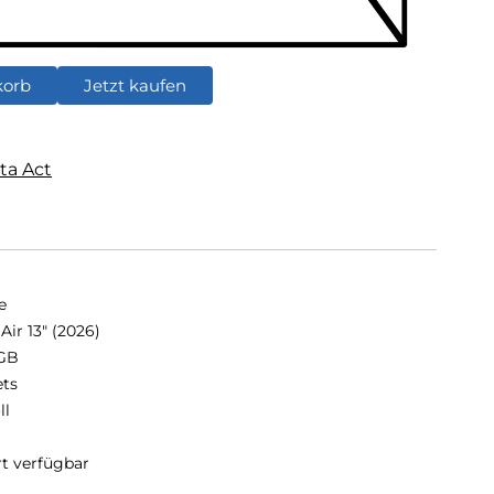
korb
Jetzt kaufen
ta Act
e
Air 13" (2026)
GB
ets
ll
rt verfügbar