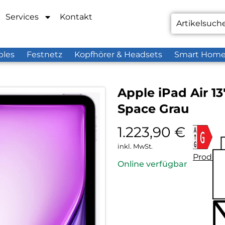
Services
Kontakt
bles
Festnetz
Kopfhörer & Headsets
Smart Hom
Apple iPad Air 13
Space Grau
1.223,90
€
inkl. MwSt.
Produkt
Online verfügbar