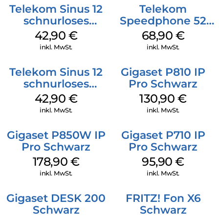
Basisstation oder per Fernabfrage abhören. Selbst bei einem
Telekom Sinus 12
Telekom
Stromausfall sind Ihre Aufzeichnungen weiterhin gesichert.
schnurloses
Speedphone 52
Sprechen Sie eine individuelle Ansage auf und stellen Sie die
Analog Telefon
Schwarz
Aufzeichnungslänge ein – so konfigurieren Sie den
42,90
€
68,90
€
Anrufbeantworter ganz nach Ihren Wünschen.
Weiß
inkl. MwSt.
inkl. MwSt.
Telekom Sinus 12
Gigaset P810 IP
schnurloses
Pro Schwarz
Analog Telefon
42,90
€
130,90
€
Schwarz
inkl. MwSt.
inkl. MwSt.
Gigaset P850W IP
Gigaset P710 IP
Pro Schwarz
Pro Schwarz
178,90
€
95,90
€
inkl. MwSt.
inkl. MwSt.
Gigaset DESK 200
FRITZ! Fon X6
Schwarz
Schwarz