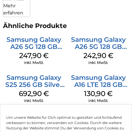
Mehr
erfahren
Ähnliche Produkte
Samsung Galaxy
Samsung Galaxy
A26 5G 128 GB
A26 5G 128 GB
Black
Mint
247,90
€
242,90
€
inkl. MwSt.
inkl. MwSt.
Samsung Galaxy
Samsung Galaxy
S25 256 GB Silver
A16 LTE 128 GB
Shadow
Black
692,90
€
130,90
€
inkl. MwSt.
inkl. MwSt.
Doro Leva L30
Crosscall Stellar-
Um unsere Website für Dich optimal zu gestalten und fortlaufend
Graphite/Weiß
M6 128 GB
verbessern zu können, verwenden wir Cookies. Durch die weitere
Schwarz
Nutzung der Website stimmst Du der Verwendung von Cookies zu.
119,90
€
407,90
€