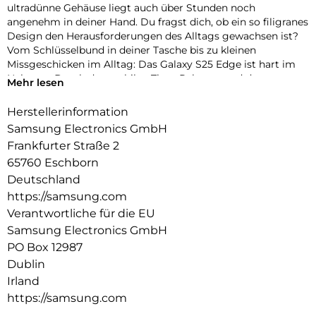
ultradünne Gehäuse liegt auch über Stunden noch
angenehm in deiner Hand. Du fragst dich, ob ein so filigranes
Design den Herausforderungen des Alltags gewachsen ist?
Vom Schlüsselbund in deiner Tasche bis zu kleinen
Missgeschicken im Alltag: Das Galaxy S25 Edge ist hart im
Nehmen. Durch den stabilen Titan-Rahmen und dem
Mehr lesen
Frontglas ist es kratz- und stoßfest. So kannst du ganz
entspannt bleiben und hast lange Freude an deinem
Herstellerinformation
Smartphone. Damit dir deine täglichen Aufgaben mit
Samsung Electronics GmbH
Leichtigkeit von der Hand gehen, musst du zudem keine
Frankfurter Straße 2
Kompromisse in Sachen Leistung machen. Ob Streaming,
65760 Eschborn
Videocalls oder Bildbearbeitung: Der starke Snapdragon 8
Elite for Galaxy Prozessor unterstützt dich bei dem, was du
Deutschland
dir vorgenommen hast. Zusammen mit den Galaxy AI-
https://samsung.com
Funktionen kannst du viele Dinge schnell und reibungslos
Verantwortliche für die EU
erledigen. Auch das Aufnehmen von Fotos und Videos ist
Samsung Electronics GmbH
ganz einfach. Die 200-Megapixel-Kamera hält deine
PO Box 12987
schönsten Momente detailliert und lebendig für dich fest.
Bei schlechten Lichtverhältnissen musst du nichts weiter
Dublin
tun. Einfach nur den Auslöser drücken, staunen – und die
Irland
Ergebnisse mit deinen Freund innen teilen. Erlebe mit dem
https://samsung.com
Galaxy S25 Edge, wie viel Leistung in einem schlanken