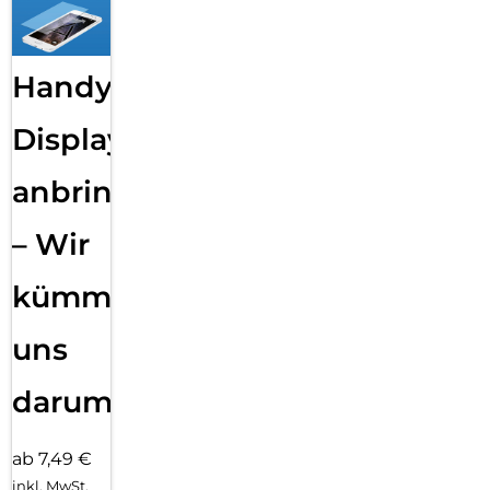
Handy
Displayfolie
anbringen
– Wir
kümmern
uns
darum!
ab 7,49 €
inkl. MwSt.